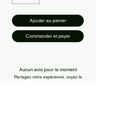
Ajouter au panier
Commander et payer
Aucun avis pour le moment
Partagez votre expérience, soyez le
premier à laisser un avis.
Laisser un avis
About Us
IslandSport is a Canada-based sportswear
brand that combines style, comfort, and